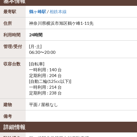
基本情報
最寄駅
鶴ヶ峰駅
/
相鉄本線
住所
神奈川県
横浜市旭区
鶴ケ峰1-11先
利用時間
24時間
管理/受付
[月-土]
06:30〜20:00
収容台数
[自転車]
一時利用 : 140 台
定期利用 : 204 台
[自動二輪(125cc以下)]
一時利用 : 214 台
定期利用 : 238 台
建物
平面 / 屋根なし
備考
詳細情報