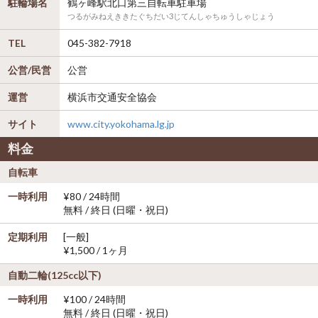
駐輪場名
鶴ヶ峰駅北口第三自転車駐車場
つるがみねえききたぐちだい3じてんしゃちゅうしゃじょう
TEL
045-382-7918
公営/民営
公営
運営
横浜市交通安全協会
サイト
www.city.yokohama.lg.jp
料金
自転車
一時利用
¥80 / 24時間
無料 / 終日 (日曜・祝日)
定期利用
[一般]
¥1,500 / 1ヶ月
自動二輪(125cc以下)
一時利用
¥100 / 24時間
無料 / 終日 (日曜・祝日)