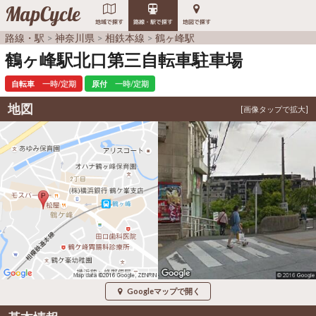
MapCycle
地域で探す
路線・駅で探す
地図で探す
路線・駅
神奈川県
相鉄本線
鶴ヶ峰駅
鶴ヶ峰駅北口第三自転車駐車場
自転車
一時/定期
原付
一時/定期
地図
Googleマップで開く