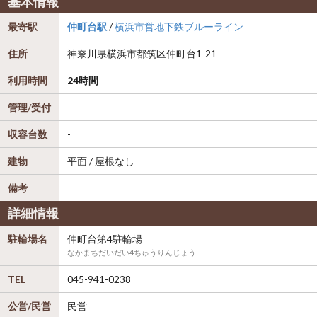
基本情報
最寄駅
仲町台駅
/
横浜市営地下鉄ブルーライン
住所
神奈川県
横浜市都筑区
仲町台1-21
利用時間
24時間
管理/受付
-
収容台数
-
建物
平面 / 屋根なし
備考
詳細情報
駐輪場名
仲町台第4駐輪場
なかまちだいだい4ちゅうりんじょう
TEL
045-941-0238
公営/民営
民営