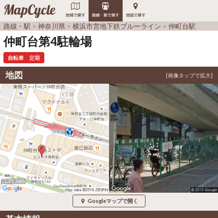
MapCycle
地域で探す
路線・駅で探す
地図で探す
路線・駅
神奈川県
横浜市営地下鉄ブルーライン
仲町台駅
仲町台第4駐輪場
自転車
定期
地図
Googleマップで開く