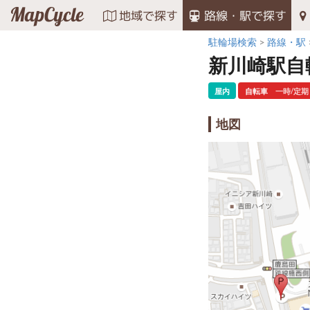
MapCycle
地域で探す
路線・駅で探す
駐輪場検索
路線・駅
新川崎駅自
屋内
自転車
一時/定期
地図