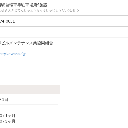
崎駅自転車等駐車場第5施設
わさきえきじてんしゃとうちゅうしゃじょうだい5しせつ
74-0051
市ビルメンテナンス業協同組合
ity.kawasaki.jp
/ 1日
00 / 1ヶ月
00 / 3ヶ月