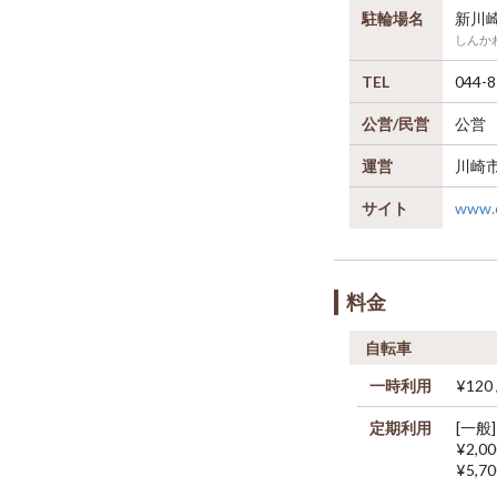
駐輪場名
新川
しんか
TEL
044-8
公営/民営
公営
運営
川崎
サイト
www.c
料金
自転車
一時利用
¥120 
定期利用
[一般]
¥2,0
¥5,7