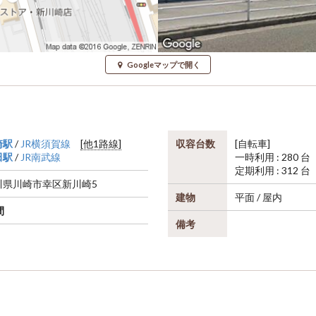
Googleマップで開く
崎駅
/
JR横須賀線
[他1路線]
収容台数
[自転車]
田駅
/
JR南武線
一時利用 : 280 台
定期利用 : 312 台
川県
川崎市幸区
新川崎5
建物
平面 / 屋内
間
備考