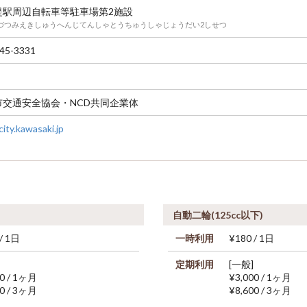
堤駅周辺自転車等駐車場第2施設
づつみえきしゅうへんじてんしゃとうちゅうしゃじょうだい2しせつ
45-3331
市交通安全協会・NCD共同企業体
ity.kawasaki.jp
自動二輪(125cc以下)
/ 1日
一時利用
¥180 / 1日
定期利用
[一般]
00 / 1ヶ月
¥3,000 / 1ヶ月
00 / 3ヶ月
¥8,600 / 3ヶ月