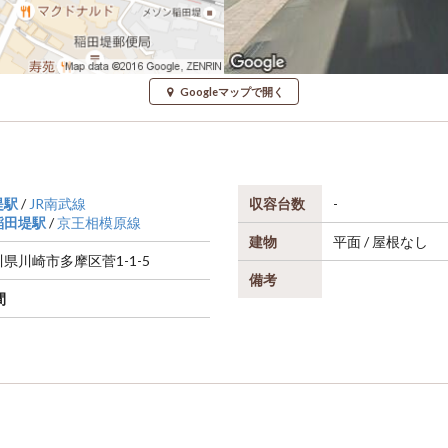
Googleマップで開く
堤駅
/
JR南武線
収容台数
-
稲田堤駅
/
京王相模原線
建物
平面 / 屋根なし
川県
川崎市多摩区
菅1-1-5
備考
間