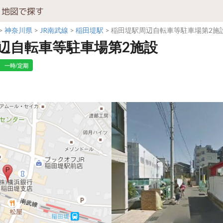
地図で探す
神奈川県
JR南武線
稲田堤駅
稲田堤駅周辺自転車等駐車場第2施
辺自転車等駐車場第2施設
一時/定期