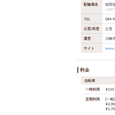
駐輪場名
稲田
いなだ
TEL
044-9
公営/民営
公営
運営
川崎
サイト
www.c
料金
自転車
一時利用
¥120 
定期利用
[一般]
¥2,0
¥5,7