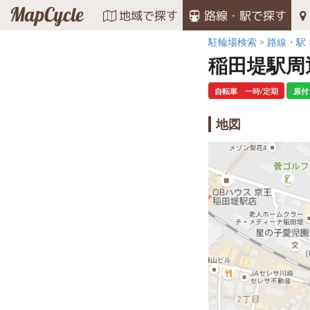
MapCycle
地域で探す
路線・駅で探す
駐輪場検索
路線・駅
稲田堤駅周
自転車
一時/定期
原付
地図