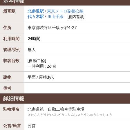
基本情報
最寄駅
北参道駅
/
東京メトロ副都心線
代々木駅
/
JR山手線
[他2路線]
住所
東京都
渋谷区
千駄ヶ谷4-27
利用時間
24時間
管理/受付
無人
収容台数
[自動二輪]
一時利用 : 26 台
建物
平面 / 屋根あり
備考
詳細情報
駐輪場名
北参道第一自動二輪車等駐車場
きたさんどうだい1じどうにりんしゃとうちゅうしゃじょう
公営/民営
公営