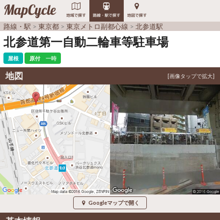
MapCycle
地域で探す
路線・駅で探す
地図で探す
路線・駅
東京都
東京メトロ副都心線
北参道駅
北参道第一自動二輪車等駐車場
屋根
原付
一時
地図
Googleマップで開く