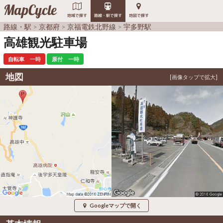
MapCycle
地域で探す
路線・駅で探す
地図で探す
路線・駅
京都府
京福電鉄北野線
宇多野駅
高雄観光駐車場
自転車
一時
原付
一時
地図
Googleマップで開く