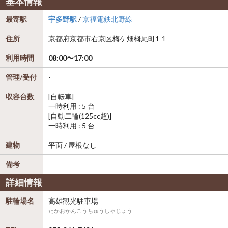
基本情報
最寄駅
宇多野駅
/
京福電鉄北野線
住所
京都府
京都市右京区
梅ケ畑栂尾町1-1
利用時間
08:00〜17:00
管理/受付
-
収容台数
[自転車]
一時利用 : 5 台
[自動二輪(125cc超)]
一時利用 : 5 台
建物
平面 / 屋根なし
備考
詳細情報
駐輪場名
高雄観光駐車場
たかおかんこうちゅうしゃじょう