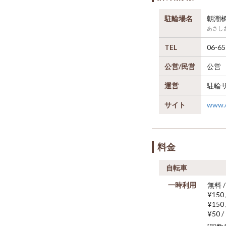
駐輪場名
朝潮
あさし
TEL
06-65
公営/民営
公営
運営
駐輪
サイト
www.ci
料金
自転車
一時利用
無料 
¥150
¥150
¥50 