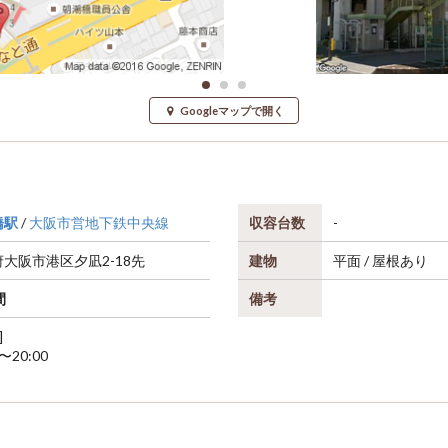
Googleマップで開く
橋駅
/
大阪市営地下鉄中央線
収容台数
-
府
大阪市港区
夕凪2-18先
建物
平面 / 屋根あり
間
備考
]
0〜20:00