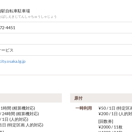
橋駅自転車駐車場
おばしえきじてんしゃちゅうしゃじょう
72-4451
サービス
ty.osaka.lg.jp
原付
/ 1時間 (精算機対応)
一時利用
¥50 / 1日 (特定
 / 24時間 (精算機対応)
¥200 / 1日 (人的
 / 1日 (人的対応)
[回数券]
/ 1日 (特定区画 人的対応)
¥2000 / 11枚