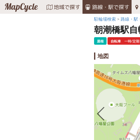
MapCycle
地域で探す
路線・駅で探す
駐輪場検索
路線・駅
朝潮橋駅自
屋根
自転車
一時/定期
地図