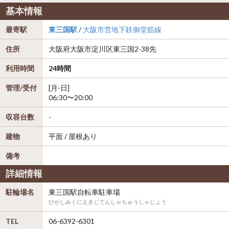
基本情報
最寄駅
東三国駅
/
大阪市営地下鉄御堂筋線
住所
大阪府
大阪市淀川区
東三国2-38先
利用時間
24時間
管理/受付
[月-日]
06:30〜20:00
収容台数
-
建物
平面 / 屋根あり
備考
詳細情報
駐輪場名
東三国駅自転車駐車場
ひがしみくにえきじてんしゃちゅうしゃじょう
TEL
06-6392-6301