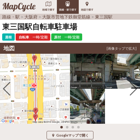
MapCycle
地域で探す
路線・駅で探す
地図で探す
路線・駅
大阪府
大阪市営地下鉄御堂筋線
東三国駅
東三国駅自転車駐車場
屋根
自転車
一時/定期
原付
一時/定期
地図
Googleマップで開く