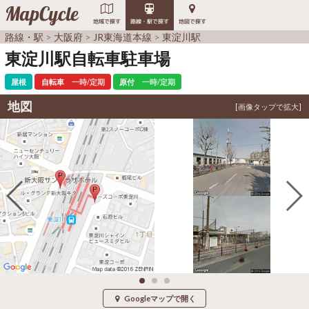
MapCycle
地域で探す
路線・駅で探す
地図で探す
路線・駅
大阪府
JR東海道本線
東淀川駅
東淀川駅自転車駐車場
屋根
自転車
一時/定期
原付
一時/定期
地図
Googleマップで開く