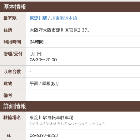
基本情報
最寄駅
東淀川駅
/
JR東海道本線
住所
大阪府
大阪市淀川区
宮原2-3先
利用時間
24時間
管理/受付
[月-日]
06:30〜20:00
収容台数
-
建物
平面 / 屋根あり
備考
詳細情報
駐輪場名
東淀川駅自転車駐車場
ひがしよどがわえきじてんしゃちゅうしゃじょう
TEL
06-6397-8253