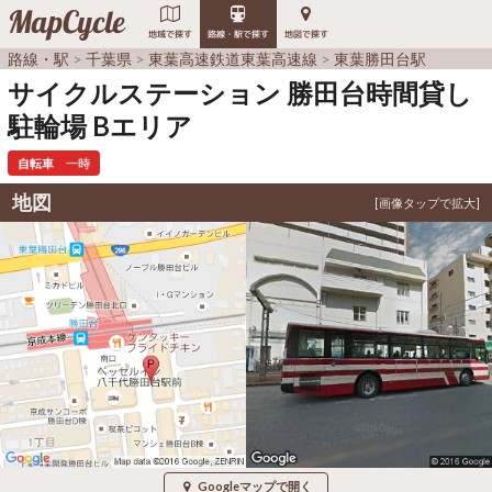
MapCycle
地域で探す
路線・駅で探す
地図で探す
路線・駅
千葉県
東葉高速鉄道東葉高速線
東葉勝田台駅
サイクルステーション 勝田台時間貸し
駐輪場 Bエリア
自転車
一時
地図
Googleマップで開く