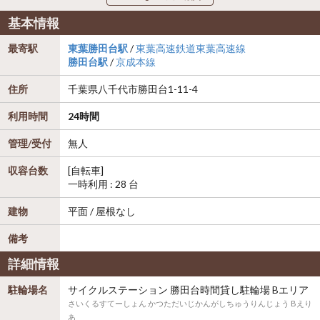
基本情報
最寄駅
東葉勝田台駅
/
東葉高速鉄道東葉高速線
勝田台駅
/
京成本線
住所
千葉県
八千代市
勝田台1-11-4
利用時間
24時間
管理/受付
無人
収容台数
[自転車]
一時利用 : 28 台
建物
平面 / 屋根なし
備考
詳細情報
駐輪場名
サイクルステーション 勝田台時間貸し駐輪場 Bエリア
さいくるすてーしょん かつただいじかんがしちゅうりんじょう Bえり
あ