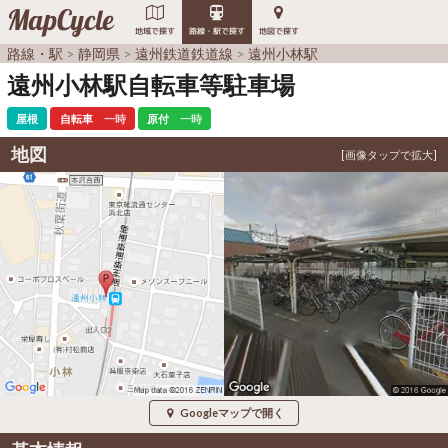
MapCycle
地域で探す
路線・駅で探す
地図で探す
路線・駅
静岡県
遠州鉄道鉄道線
遠州小林駅
遠州小林駅自転車等駐車場
屋根
自転車
一時
原付
一時
地図
Googleマップで開く