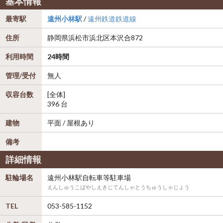
基本情報
最寄駅
遠州小林駅
/
遠州鉄道鉄道線
住所
静岡県
浜松市浜北区
本沢合872
利用時間
24時間
管理/受付
無人
収容台数
[全体]
396 台
建物
平面 / 屋根あり
備考
詳細情報
駐輪場名
遠州小林駅自転車等駐車場
えんしゅうこばやしえきじてんしゃとうちゅうしゃじょう
TEL
053-585-1152