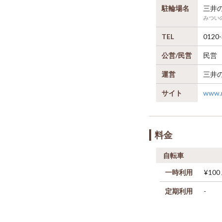
駐輪場名
三井
みつい
TEL
0120-
公営/民営
民営
運営
三井
サイト
www.r
料金
自転車
一時利用
¥100
定期利用
-