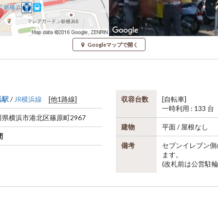
Googleマップで開く
浜駅
/
JR横浜線
[他1路線]
収容台数
[自転車]
一時利用 : 133 台
川県
横浜市港北区
篠原町2967
建物
平面 / 屋根なし
間
備考
セブンイレブン側
ます。
(改札前は公営駐輪