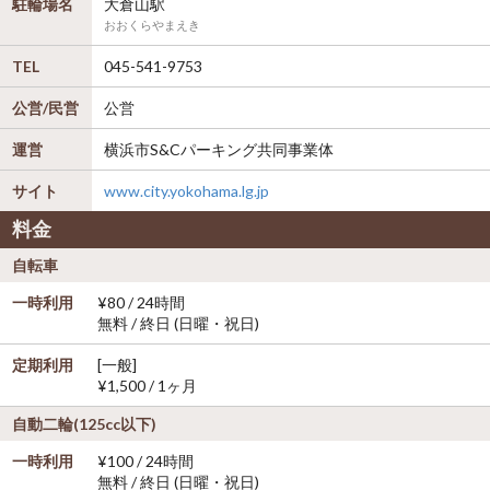
駐輪場名
大倉山駅
おおくらやまえき
TEL
045-541-9753
公営/民営
公営
運営
横浜市S&Cパーキング共同事業体
サイト
www.city.yokohama.lg.jp
料金
自転車
一時利用
¥80 / 24時間
無料 / 終日 (日曜・祝日)
定期利用
[一般]
¥1,500 / 1ヶ月
自動二輪(125cc以下)
一時利用
¥100 / 24時間
無料 / 終日 (日曜・祝日)