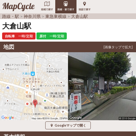
MapCycle
地域で探す
路線・駅で探す
地図で探す
路線・駅
神奈川県
東急東横線
大倉山駅
大倉山駅
自転車
一時/定期
原付
一時/定期
地図
Googleマップで開く