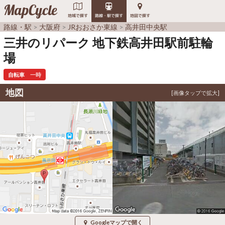
MapCycle
地域で探す
路線・駅で探す
地図で探す
路線・駅
大阪府
JRおおさか東線
高井田中央駅
三井のリパーク 地下鉄高井田駅前駐輪
場
自転車
一時
地図
Googleマップで開く