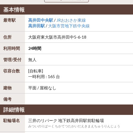
基本情報
最寄駅
高井田中央駅
/
JRおおさか東線
高井田駅
/
大阪市営地下鉄中央線
住所
大阪府
東大阪市
高井田中5-6-18
利用時間
24時間
管理/受付
無人
収容台数
[自転車]
一時利用 : 165 台
建物
平面 / 屋根なし
備考
詳細情報
駐輪場名
三井のリパーク 地下鉄高井田駅前駐輪場
みついのりぱーく ちかてつたかいだえきまえちゅうりんじょう