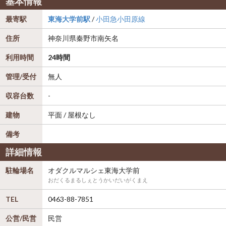
基本情報
最寄駅
東海大学前駅
/
小田急小田原線
住所
神奈川県
秦野市
南矢名
利用時間
24時間
管理/受付
無人
収容台数
-
建物
平面 / 屋根なし
備考
詳細情報
駐輪場名
オダクルマルシェ東海大学前
おだくるまるしぇとうかいだいがくまえ
TEL
0463-88-7851
公営/民営
民営