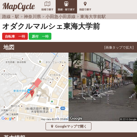
MapCycle
地域で探す
路線・駅で探す
地図で探す
路線・駅
神奈川県
小田急小田原線
東海大学前駅
オダクルマルシェ東海大学前
自転車
一時
原付
一時
地図
Googleマップで開く