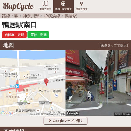
MapCycle
地域で探す
路線・駅で探す
地図で探す
路線・駅
神奈川県
JR横浜線
鴨居駅
鴨居駅南口
自転車
定期
原付
定期
地図
Googleマップで開く