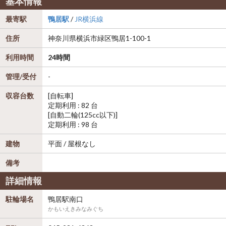
基本情報
最寄駅
鴨居駅
/
JR横浜線
住所
神奈川県
横浜市緑区
鴨居1-100-1
利用時間
24時間
管理/受付
-
収容台数
[自転車]
定期利用 : 82 台
[自動二輪(125cc以下)]
定期利用 : 98 台
建物
平面 / 屋根なし
備考
詳細情報
駐輪場名
鴨居駅南口
かもいえきみなみぐち