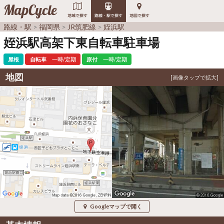
MapCycle
地域で探す
路線・駅で探す
地図で探す
路線・駅
福岡県
JR筑肥線
姪浜駅
姪浜駅高架下東自転車駐車場
屋根
自転車
一時/定期
原付
一時/定期
地図
Googleマップで開く