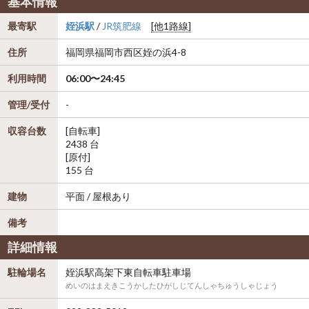
基本情報
最寄駅
姪浜駅
/
JR筑肥線
[他1路線]
住所
福岡県
福岡市西区
姪の浜4-8
利用時間
06:00〜24:45
管理/受付
-
収容台数
[自転車]
2438 台
[原付]
155 台
建物
平面 / 屋根あり
備考
詳細情報
駐輪場名
姪浜駅高架下東自転車駐車場
めいのはまえきこうかしたひがしじてんしゃちゅうしゃじょう