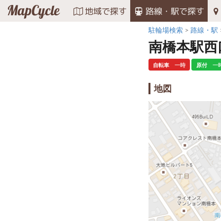
MapCycle
地域で探す
路線・駅で探す
駐輪場検索
路線・駅
南橋本駅西
自転車
一時
原付
一
地図