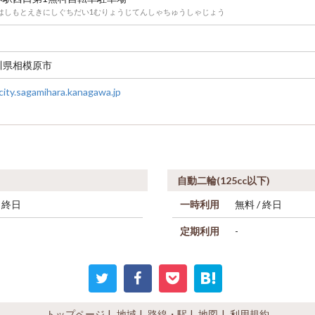
はしもとえきにしぐちだい1むりょうじてんしゃちゅうしゃじょう
川県相模原市
ity.sagamihara.kanagawa.jp
自動二輪(125cc以下)
/ 終日
一時利用
無料 / 終日
定期利用
-
トップページ
地域
路線・駅
地図
利用規約