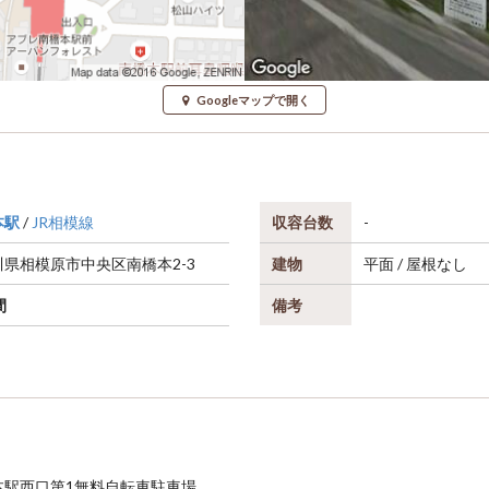
Googleマップで開く
本駅
/
JR相模線
収容台数
-
川県
相模原市中央区
南橋本2-3
建物
平面 / 屋根なし
間
備考
本駅西口第1無料自転車駐車場