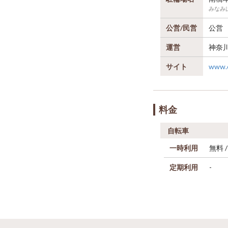
みなみ
公営/民営
公営
運営
神奈
サイト
www.c
料金
自転車
一時利用
無料 
定期利用
-