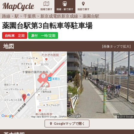
MapCycle
地域で探す
路線・駅で探す
地図で探す
路線・駅
千葉県
新京成電鉄新京成線
薬園台駅
薬園台駅第3自転車等駐車場
自転車
定期
原付
一時/定期
地図
Googleマップで開く