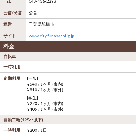
TEL
047-436-2293
公営/民営
公営
運営
千葉県船橋市
サイト
www.city.funabashi.lg.jp
料金
自転車
一時利用
-
定期利用
[一般]
¥540 / 1ヶ月 (市内)
¥810 / 1ヶ月 (市外)
[学生]
¥270 / 1ヶ月 (市内)
¥405 / 1ヶ月 (市外)
自動二輪(125cc以下)
一時利用
¥200 / 1日