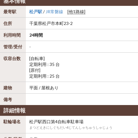
基本情報
最寄駅
松戸駅
/
JR常磐線
[他1路線]
住所
千葉県
松戸市
本町23-2
利用時間
24時間
管理/受付
-
収容台数
[自転車]
定期利用 : 35 台
[原付]
定期利用 : 25 台
建物
平面 / 屋根あり
備考
詳細情報
駐輪場名
松戸駅西口第4自転車駐車場
まつどえきにしぐちだい4じてんしゃちゅうしゃじょう