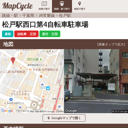
MapCycle
地域で探す
路線・駅で探す
地図で探す
路線・駅
千葉県
JR常磐線
松戸駅
松戸駅西口第4自転車駐車場
屋根
自転車
定期
原付
定期
地図
Googleマップで開く