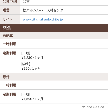
公営/民営
公営
運営
松戸市シルバー人材センター
サイト
www.city.matsudo.chiba.jp
料金
自転車
一時利用
-
定期利用
[一般]
¥1,230 / 1ヶ月
[学生]
¥820 / 1ヶ月
原付
一時利用
-
定期利用
[一般]
¥1,850 / 1ヶ月
2016-11-03