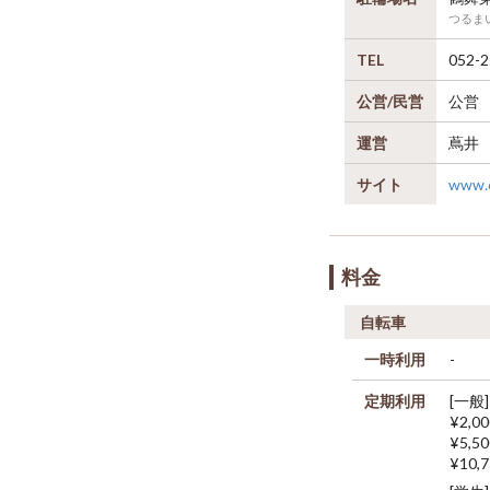
つるま
TEL
052-2
公営/民営
公営
運営
蔦井
サイト
www.c
料金
自転車
一時利用
-
定期利用
[一般]
¥2,0
¥5,5
¥10,