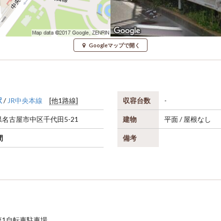
Googleマップで開く
駅
/
JR中央本線
[他1路線]
収容台数
-
県
名古屋市中区
千代田5-21
建物
平面 / 屋根なし
間
備考
第1自転車駐車場