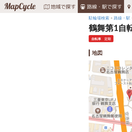
MapCycle
地域で探す
路線・駅で探す
駐輪場検索
路線・駅
鶴舞第1自
自転車
定期
地図