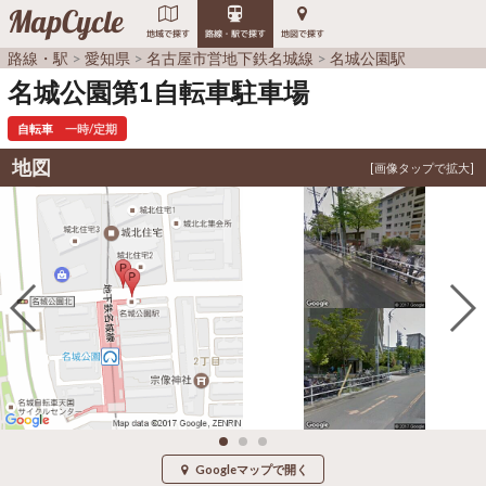
MapCycle
地域で探す
路線・駅で探す
地図で探す
路線・駅
愛知県
名古屋市営地下鉄名城線
名城公園駅
名城公園第1自転車駐車場
自転車
一時/定期
地図
Googleマップで開く