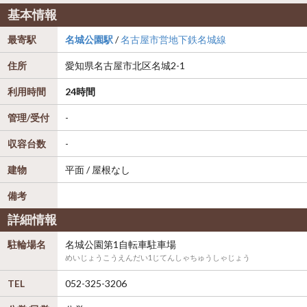
基本情報
最寄駅
名城公園駅
/
名古屋市営地下鉄名城線
住所
愛知県
名古屋市北区
名城2-1
利用時間
24時間
管理/受付
-
収容台数
-
建物
平面 / 屋根なし
備考
詳細情報
駐輪場名
名城公園第1自転車駐車場
めいじょうこうえんだい1じてんしゃちゅうしゃじょう
TEL
052-325-3206