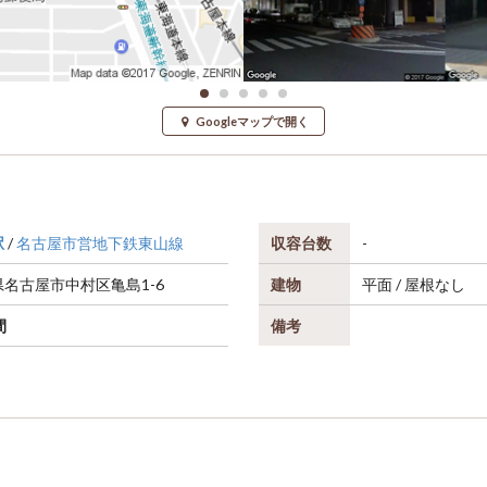
Googleマップで開く
駅
/
名古屋市営地下鉄東山線
収容台数
-
県
名古屋市中村区
亀島1-6
建物
平面 / 屋根なし
間
備考