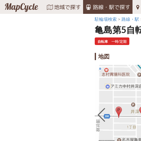
MapCycle
地域で探す
路線・駅で探す
駐輪場検索
路線・駅
亀島第5自
自転車
一時/定期
地図