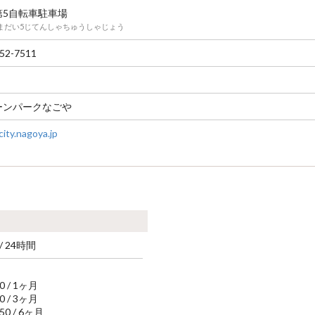
第5自転車駐車場
まだい5じてんしゃちゅうしゃじょう
52-7511
ーンパークなごや
ity.nagoya.jp
 / 24時間
00 / 1ヶ月
00 / 3ヶ月
750 / 6ヶ月