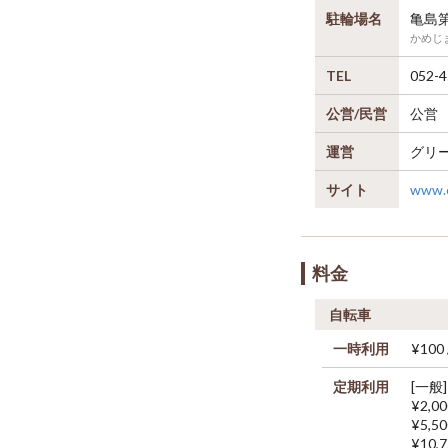
駐輪場名
亀島
かめじ
TEL
052-4
公営/民営
公営
運営
グリ
サイト
www.c
料金
自転車
一時利用
¥100
定期利用
[一般]
¥2,0
¥5,5
¥10,