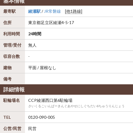
基本情報
最寄駅
綾瀬駅
/
JR常磐線
[他1路線]
住所
東京都
足立区
綾瀬4-5-17
利用時間
24時間
管理/受付
無人
収容台数
-
建物
平面 / 屋根なし
備考
詳細情報
駐輪場名
CCP綾瀬西口第6駐輪場
さいくるこいんぱーきんぐあやせにしぐちだい6ちゅうりんじょう
TEL
0120-090-005
公営/民営
民営