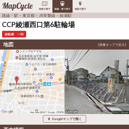
MapCycle
地域で探す
路線・駅で探す
地図で探す
路線・駅
東京都
JR常磐線
綾瀬駅
CCP綾瀬西口第6駐輪場
自転車
一時
地図
Googleマップで開く