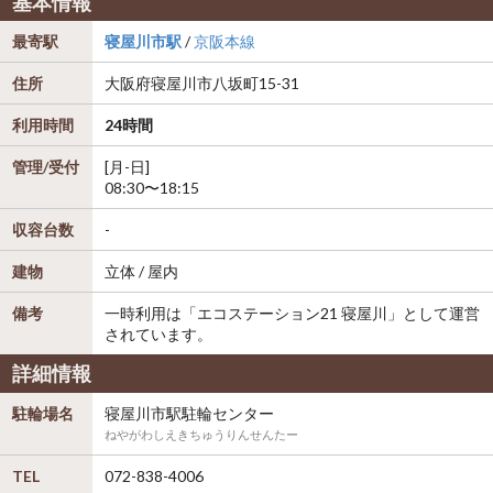
基本情報
最寄駅
寝屋川市駅
/
京阪本線
住所
大阪府
寝屋川市
八坂町15-31
利用時間
24時間
管理/受付
[月-日]
08:30〜18:15
収容台数
-
建物
立体 / 屋内
備考
一時利用は「エコステーション21 寝屋川」として運営
されています。
詳細情報
駐輪場名
寝屋川市駅駐輪センター
ねやがわしえきちゅうりんせんたー
TEL
072-838-4006