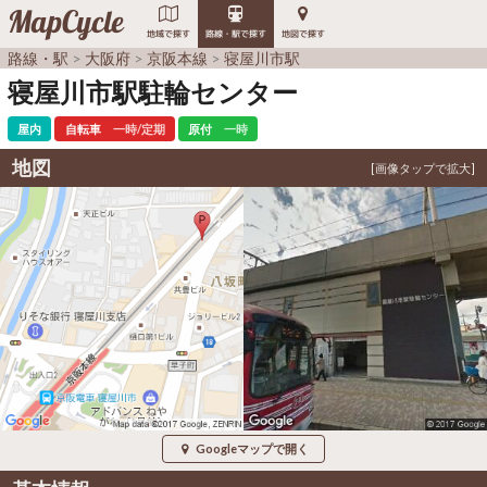
MapCycle
地域で探す
路線・駅で探す
地図で探す
路線・駅
大阪府
京阪本線
寝屋川市駅
寝屋川市駅駐輪センター
屋内
自転車
一時/定期
原付
一時
地図
Googleマップで開く