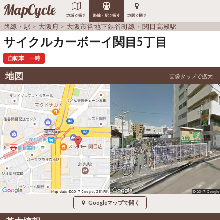
MapCycle
地域で探す
路線・駅で探す
地図で探す
路線・駅
大阪府
大阪市営地下鉄谷町線
関目高殿駅
サイクルカーボーイ関目5丁目
自転車
一時
地図
Googleマップで開く