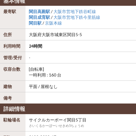
基本情報
最寄駅
関目高殿駅
/
大阪市営地下鉄谷町線
関目成育駅
/
大阪市営地下鉄今里筋線
関目駅
/
京阪本線
住所
大阪府
大阪市城東区
関目5-5
利用時間
24時間
管理/受付
-
収容台数
[自転車]
一時利用 : 160 台
建物
平面 / 屋根なし
備考
詳細情報
駐輪場名
サイクルカーボーイ関目5丁目
さいくるかーぼーいせきめ5ちょうめ