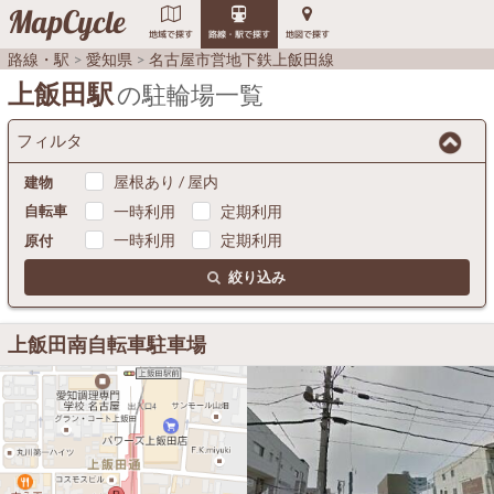
MapCycle
地域で探す
路線・駅で探す
地図で探す
路線・駅
愛知県
名古屋市営地下鉄上飯田線
上飯田駅
の駐輪場一覧
フィルタ
屋根あり / 屋内
建物
一時利用
定期利用
自転車
一時利用
定期利用
原付
絞り込み
上飯田南自転車駐車場