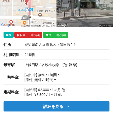
屋根
自転車
一時/定期
原付
一時/定期
住所
愛知県名古屋市北区上飯田通2-1-1
利用時間
24時間
最寄駅
上飯田駅 / 名鉄小牧線
[他1路線]
[自転車] 無料 / 1時間 〜
一時料金
[原付] 無料 / 1時間 〜
[自転車] ¥2,000 / 1ヶ月 他
定期料金
[原付] ¥3,500 / 1ヶ月 他
詳細を見る