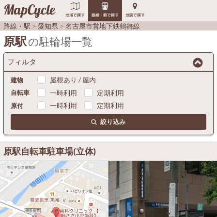
MapCycle
地域で探す
路線・駅で探す
地図で探す
路線・駅
愛知県
名古屋市営地下鉄鶴舞線
原駅
の駐輪場一覧
フィルタ
屋根あり / 屋内
建物
一時利用
定期利用
自転車
一時利用
定期利用
原付
絞り込み
原駅自転車駐車場(立体)