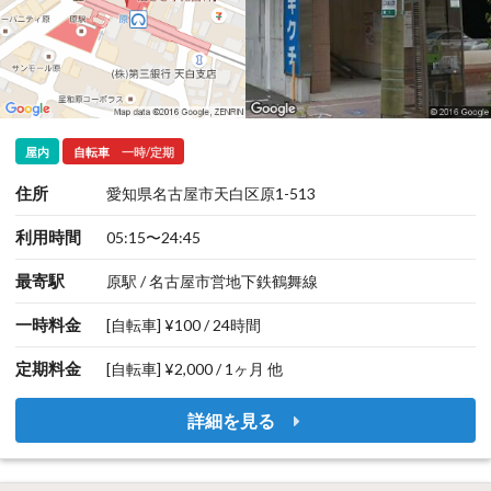
屋内
自転車
一時/定期
住所
愛知県名古屋市天白区原1-513
利用時間
05:15〜24:45
最寄駅
原駅 / 名古屋市営地下鉄鶴舞線
一時料金
[自転車] ¥100 / 24時間
定期料金
[自転車] ¥2,000 / 1ヶ月 他
詳細を見る