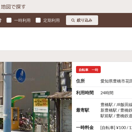
地図で探す
付
一時利用
定期利用
絞り込み
自転車
一時
住所
愛知県豊橋市花田
利用時間
24時間
豊橋駅 / JR飯田
最寄駅
新豊橋駅 / 豊橋
駅前駅 / 豊橋鉄
一時料金
[自転車] ¥100 /