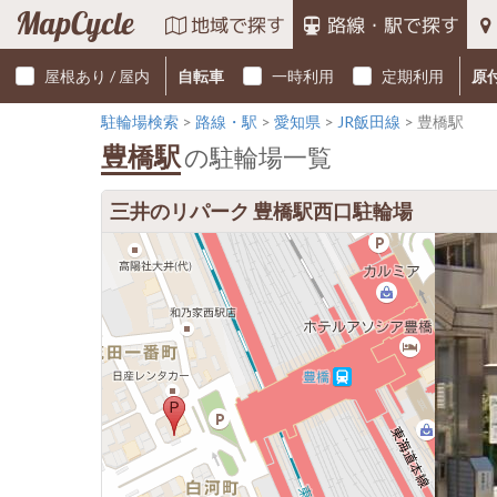
MapCycle
地域で探す
路線・駅で探す
屋根あり / 屋内
自転車
一時利用
定期利用
原
駐輪場検索
路線・駅
愛知県
JR飯田線
豊橋駅
豊橋駅
の駐輪場一覧
三井のリパーク 豊橋駅西口駐輪場