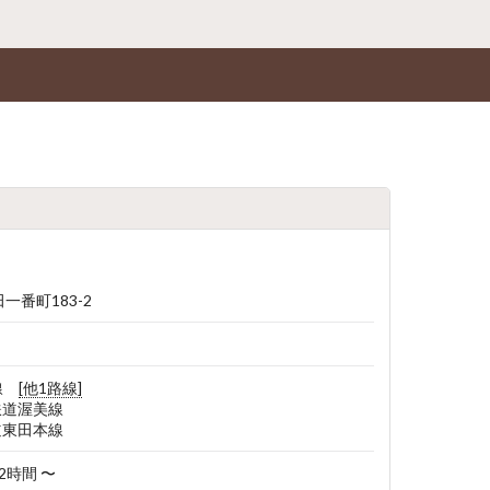
一番町183-2
線
[他1路線]
鉄道渥美線
道東田本線
 12時間 〜