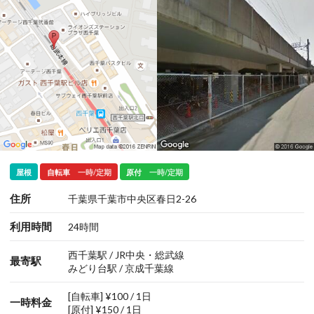
屋根
自転車
一時/定期
原付
一時/定期
住所
千葉県千葉市中央区春日2-26
利用時間
24時間
西千葉駅 / JR中央・総武線
最寄駅
みどり台駅 / 京成千葉線
[自転車] ¥100 / 1日
一時料金
[原付] ¥150 / 1日