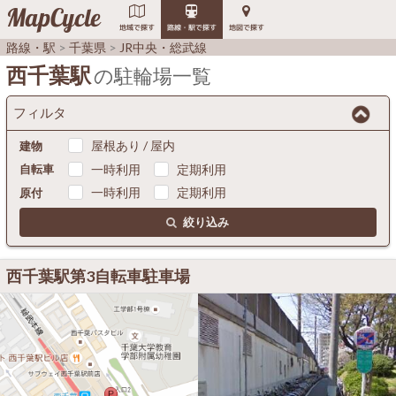
MapCycle
地域で探す
路線・駅で探す
地図で探す
路線・駅
千葉県
JR中央・総武線
西千葉駅
の駐輪場一覧
フィルタ
屋根あり / 屋内
建物
一時利用
定期利用
自転車
一時利用
定期利用
原付
絞り込み
西千葉駅第3自転車駐車場