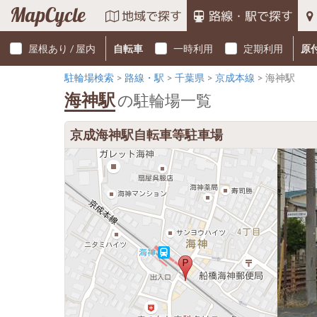
MapCycle
地域で探す
路線・駅で探す
屋根あり / 屋内
自転車
一時利用
定期利用
原
駐輪場検索
路線・駅
千葉県
京成本線
海神駅
海神駅
の駐輪場一覧
京成海神駅自転車等駐車場