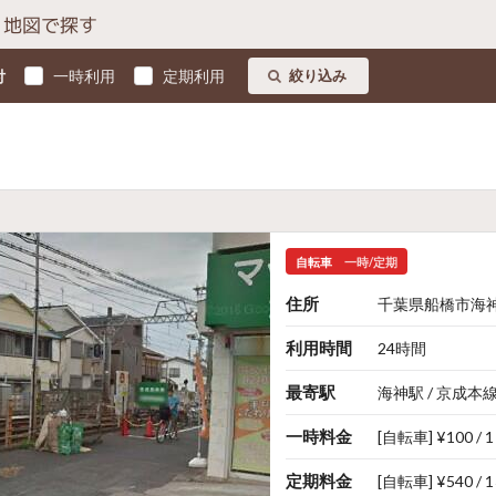
地図で探す
付
一時利用
定期利用
絞り込み
自転車
一時/定期
住所
千葉県船橋市海神
利用時間
24時間
最寄駅
海神駅 / 京成本
一時料金
[自転車] ¥100 / 
定期料金
[自転車] ¥540 / 