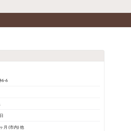
6-6
線
1日
1ヶ月 (市内) 他