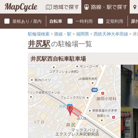
MapCycle
地域で探す
路線・駅で探す
屋根あり / 屋内
自転車
一時利用
定期利用
原
駐輪場検索
路線・駅
福岡県
西鉄天神大牟田線
井
井尻駅
の駐輪場一覧
井尻駅西自転車駐車場