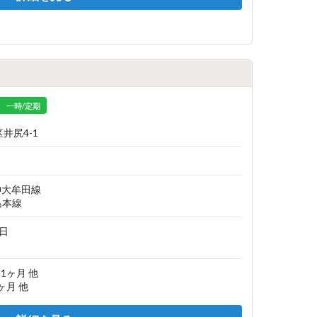
一時/定期
井尻4-1
神大牟田線
島本線
1日
/ 1ヶ月 他
 1ヶ月 他