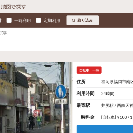
地図で探す
付
一時利用
定期利用
絞り込み
尻駅
自転車
一時
住所
福岡県福岡市南区
利用時間
24時間
最寄駅
井尻駅 / 西鉄天
一時料金
[自転車] ¥100 / 