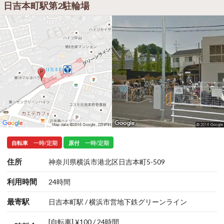
日吉本町駅第2駐輪場
自転車
一時/定期
原付
一時/定期
住所
神奈川県横浜市港北区日吉本町5-509
利用時間
24時間
最寄駅
日吉本町駅 / 横浜市営地下鉄グリーンライン
[自転車] ¥100 / 24時間