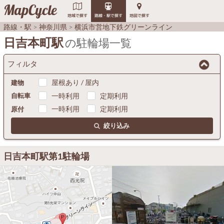
MapCycle
地域で探す
路線・駅で探す
地図で探す
路線・駅
神奈川県
横浜市営地下鉄グリーンライン
日吉本町駅
の駐輪場一覧
フィルタ
屋根あり / 屋内
建物
一時利用
定期利用
自転車
一時利用
定期利用
原付
絞り込み
日吉本町駅第1駐輪場