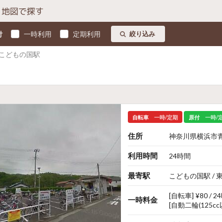
地図で探す
付
一時利用
定期利用
絞り込み
こどもの国駅
自転車
一時/定期
原付
一時/
住所
神奈川県横浜市青
利用時間
24時間
最寄駅
こどもの国駅 /
[自転車] ¥80 / 
一時料金
[自動二輪(125cc以