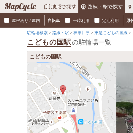
MapCycle
地域で探す
路線・駅で探す
屋根あり / 屋内
自転車
一時利用
定期利用
原
駐輪場検索
路線・駅
神奈川県
東急こどもの国線
こどもの国駅
の駐輪場一覧
こどもの国駅