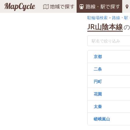
MapCycle
地域で探す
路線・駅で探す
駐輪場検索
路線・駅
JR山陰本線
京都
二条
円町
花園
太秦
嵯峨嵐山