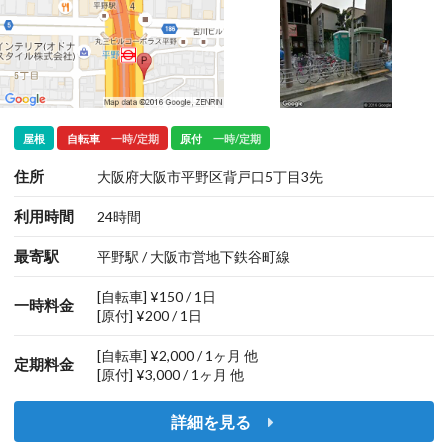
屋根
自転車
一時/定期
原付
一時/定期
住所
大阪府大阪市平野区背戸口5丁目3先
利用時間
24時間
最寄駅
平野駅 / 大阪市営地下鉄谷町線
[自転車] ¥150 / 1日
一時料金
[原付] ¥200 / 1日
[自転車] ¥2,000 / 1ヶ月 他
定期料金
[原付] ¥3,000 / 1ヶ月 他
詳細を見る