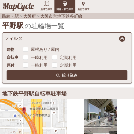
MapCycle
地域で探す
路線・駅で探す
地図で探す
路線・駅
大阪府
大阪市営地下鉄谷町線
平野駅
の駐輪場一覧
フィルタ
屋根あり / 屋内
建物
一時利用
定期利用
自転車
一時利用
定期利用
原付
絞り込み
地下鉄平野駅自転車駐車場