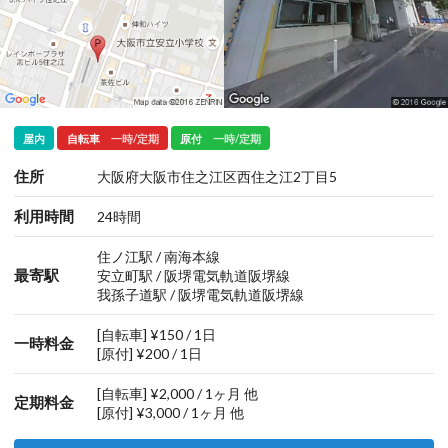
屋内
自転車
一時/定期
原付
一時/定期
住所
大阪府大阪市住之江区西住之江2丁目5
利用時間
24時間
住ノ江駅 / 南海本線
最寄駅
安立町駅 / 阪堺電気軌道阪堺線
我孫子道駅 / 阪堺電気軌道阪堺線
[自転車] ¥150 / 1日
一時料金
[原付] ¥200 / 1日
[自転車] ¥2,000 / 1ヶ月 他
定期料金
[原付] ¥3,000 / 1ヶ月 他