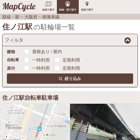
MapCycle
地域で探す
路線・駅で探す
地図で探す
路線・駅
大阪府
南海本線
住ノ江駅
の駐輪場一覧
フィルタ
屋根あり / 屋内
建物
一時利用
定期利用
自転車
一時利用
定期利用
原付
絞り込み
住ノ江駅自転車駐車場