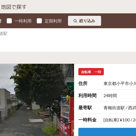
地図で探す
付
一時利用
定期利用
絞り込み
道駅
自転車
一時
住所
東京都小平市小川町2
利用時間
24時間
最寄駅
青梅街道駅 / 西
一時料金
[自転車] ¥100 /