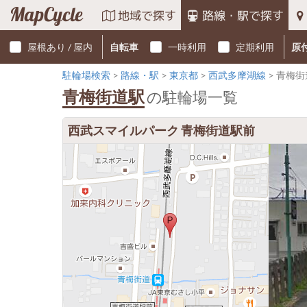
MapCycle
地域で探す
路線・駅で探す
屋根あり / 屋内
自転車
一時利用
定期利用
原
駐輪場検索
路線・駅
東京都
西武多摩湖線
青梅街
青梅街道駅
の駐輪場一覧
西武スマイルパーク 青梅街道駅前