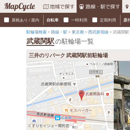
MapCycle
地域で探す
路線・駅で探す
屋根あり / 屋内
自転車
一時利用
定期利用
原
駐輪場検索
路線・駅
東京都
西武新宿線
武蔵関駅
武蔵関駅
の駐輪場一覧
三井のリパーク 武蔵関駅前駐輪場