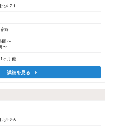
4-7-1
新宿線
2時間 〜
間 〜
/ 1ヶ月 他
詳細を見る
4-9-6