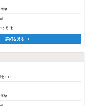
新宿線
1回
/ 1ヶ月 他
詳細を見る
4-16-52
新宿線
1回