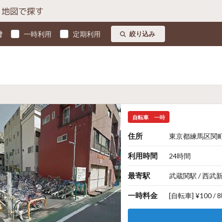
地図で探す
付
一時利用
定期利用
絞り込み
自転車
一時
住所
東京都練馬区関町北
利用時間
24時間
最寄駅
武蔵関駅 / 西武
一時料金
[自転車] ¥100 /