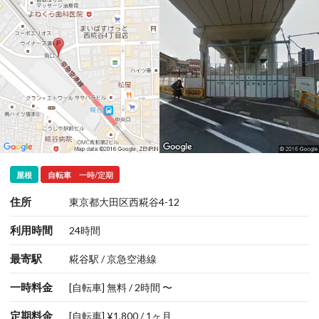
屋根
自転車
一時/定期
住所
東京都大田区西糀谷4-12
利用時間
24時間
最寄駅
糀谷駅 / 京急空港線
一時料金
[自転車] 無料 / 2時間 〜
定期料金
[自転車] ¥1,800 / 1ヶ月