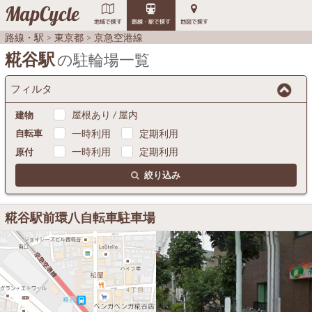
MapCycle
地域で探す
路線・駅で探す
地図で探す
路線・駅
東京都
京急空港線
糀谷駅
の駐輪場一覧
フィルタ
屋根あり / 屋内
建物
一時利用
定期利用
自転車
一時利用
定期利用
原付
絞り込み
糀谷駅前環八自転車駐車場