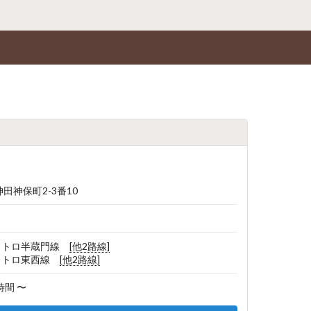
田神保町2-3番10
京メトロ半蔵門線
[他2路線]
京メトロ東西線
[他2路線]
2時間 〜