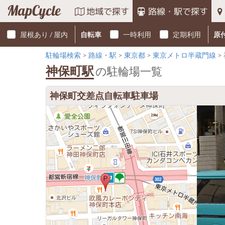
MapCycle
地域で探す
路線・駅で探す
屋根あり / 屋内
自転車
一時利用
定期利用
原
駐輪場検索
路線・駅
東京都
東京メトロ半蔵門線
神保町駅
の駐輪場一覧
神保町交差点自転車駐車場