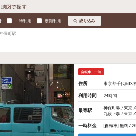
地図で探す
付
一時利用
定期利用
絞り込み
神保町駅
自転車
一時
住所
東京都千代田区神
利用時間
24時間
神保町駅 / 東
最寄駅
九段下駅 / 東
一時料金
[自転車] 無料 / 