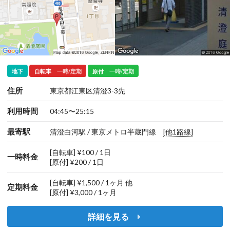
地下
自転車
一時/定期
原付
一時/定期
住所
東京都江東区清澄3-3先
利用時間
04:45〜25:15
最寄駅
清澄白河駅 / 東京メトロ半蔵門線
[他1路線]
[自転車] ¥100 / 1日
一時料金
[原付] ¥200 / 1日
[自転車] ¥1,500 / 1ヶ月 他
定期料金
[原付] ¥3,000 / 1ヶ月
詳細を見る