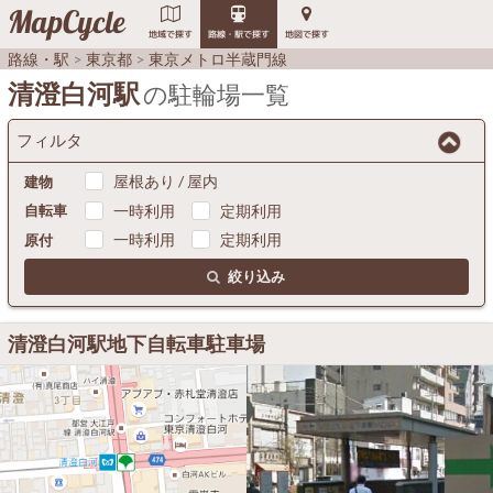
MapCycle
地域で探す
路線・駅で探す
地図で探す
路線・駅
東京都
東京メトロ半蔵門線
清澄白河駅
の駐輪場一覧
フィルタ
屋根あり / 屋内
建物
一時利用
定期利用
自転車
一時利用
定期利用
原付
絞り込み
清澄白河駅地下自転車駐車場